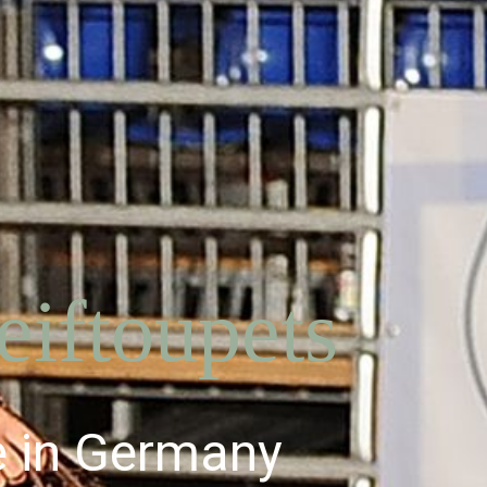
iftoupets
e in Germany