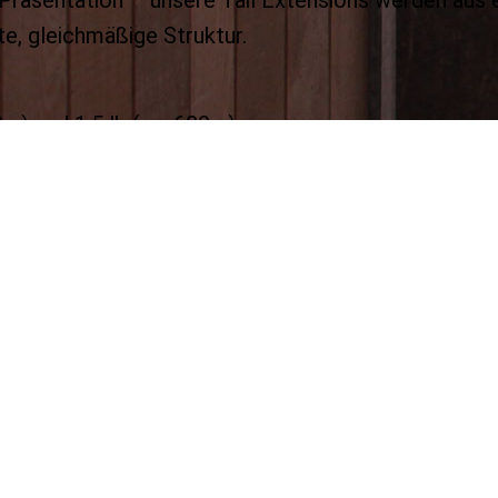
te, gleichmäßige Struktur.
0 g) und
1.5 lb (ca. 680 g)
lus Loop (insgesamt ca. 90cm)
eitung für sicheren Halt
Tail Company?
dehaar
tik
arbeitet für maximale Haltbarkeit