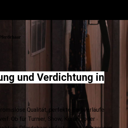
Pferdehaar
ung und Verdichtung in
omislose Qualität, perfekte Farbverläufe
eif. Ob für Turnier, Show, Körung oder
 echtem Pferdehaar gefertigt und überzeugen