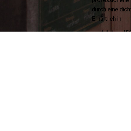
durch eine dich
Erhältlich in:
1 lb (ca. 45
33" Länge p
Loop Verarb
Warum The Horse 
✔ Echtes Pfer
✔ Blunt-Cut Op
✔ Dreifach ver