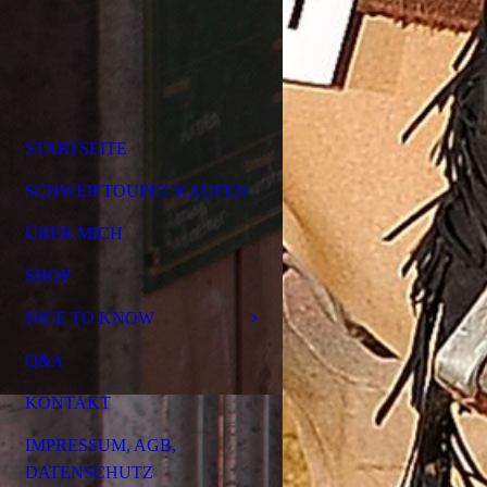
STARTSEITE
SCHWEIFTOUPET KAUFEN
ÜBER MICH
SHOP
NICE TO KNOW
Q&A
KONTAKT
IMPRESSUM, AGB,
DATENSCHUTZ