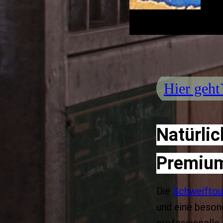
Hier geht
Natürli
Premium
Die
Schweiftou
und eine besond
professionelle