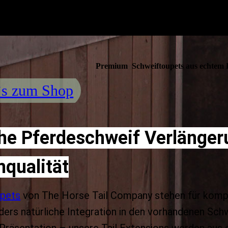
Premium Schweiftoupets aus echtem 
`s zum Shop
che Pferdeschweif Verlänger
qualität
pets
von The Horse Tail Company stehen für kompr
ers natürliche Integration in den vorhandenen Schw
 Präsentation – unsere Tail Extensions werden aus